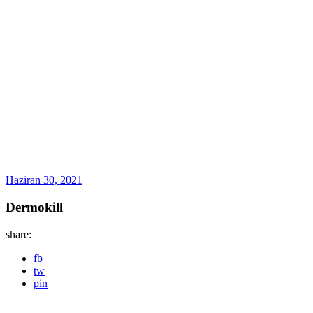
Haziran 30, 2021
Dermokill
share:
fb
tw
pin