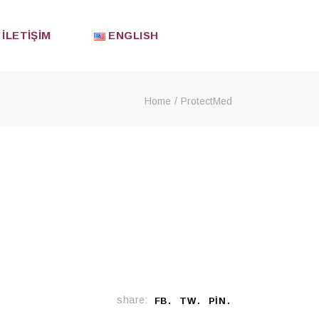
İLETIŞIM
ENGLISH
Home
ProtectMed
share:
FB
TW
PIN