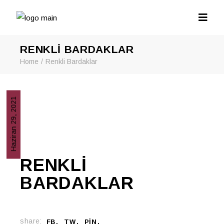
RENKLI BARDAKLAR
Home
Renkli Bardaklar
Haziran 29, 2021
RENKLI
BARDAKLAR
share:
FB
TW
PIN